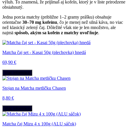
výluh. To znamená, že prijímaš aj kofeín, ktorý je v liste prirodzene
obsiahnutý.
Jedna porcia matchy (približne 1–2 gramy prášku) obsahuje
orientačne
30–70 mg kofeínu
, čo je menej než silná káva, no viac
než klasický zelený čaj. Dôležité však nie je len množstvo, ale
najmä
spôsob, akým sa kofeín z matchy uvoľňuje
.
Matcha čaj set - Kasai 50g (plechovka) hnedá
69,90 €
Viac informácií
Stojan na Matcha metličku Chasen
8,80 €
Viac informácií
Matcha čaj Mizu 4 x 100g (ALU sáčok)