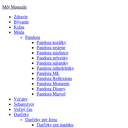
Skip
Môj Magazín
to
Zdravie
content
Bývanie
Krása
Móda
Pandora
Pandora korálky
Pandora prstene
Pandora náušnice
Pandora prívesky
Pandora náramky
Pandora náhrdelníky
Pandora ME
Pandora Reflexions
Pandora Moments
Pandora Disney
Pandora Marvel
Vzťahy
Sebarozvoj
Voľný čas
Darčeky
Darčeky pre ženu
Darčeky pre mamku