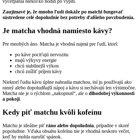
vyčerpania niekoľko hodín po vypití.
Zaujímavé je, že mnoho ľudí dokáže po matchi fungovať
sústredene celé dopoludnie bez potreby ďalšieho povzbudenia.
Je matcha vhodná namiesto kávy?
Pre mnohých áno. Matcha je vhodná najmä pre ľudí, ktorí:
po káve pociťujú nervozitu
majú výkyvy energie
chcú stabilnejší výkon
chcú znížiť príjem kávy
Niektorí ľudia kávu úplne nahradia matchou, iní ju používajú ako
ranný alebo dopoludňajší nápoj a kávu si nechávajú len výnimočne.
Matcha nie je o rýchlom „nakopnutí“, ale o
dlhodobej výkonnosti
a pokoji
.
Kedy piť matchu kvôli kofeínu
Matchu je ideálne piť
ráno alebo dopoludnia
, prípadne v skoré
popoludnie. Vďaka obsahu kofeínu nie je vhodná neskoro večer,
keď by mohla narušiť spánok.