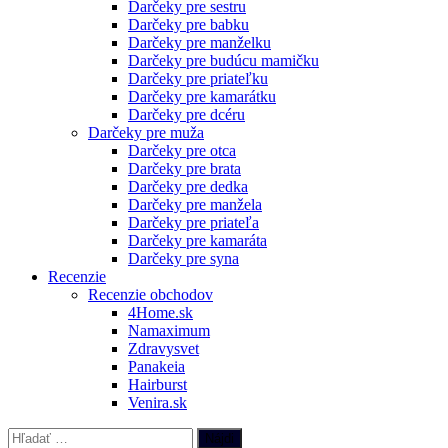
Darčeky pre sestru
Darčeky pre babku
Darčeky pre manželku
Darčeky pre budúcu mamičku
Darčeky pre priateľku
Darčeky pre kamarátku
Darčeky pre dcéru
Darčeky pre muža
Darčeky pre otca
Darčeky pre brata
Darčeky pre dedka
Darčeky pre manžela
Darčeky pre priateľa
Darčeky pre kamaráta
Darčeky pre syna
Recenzie
Recenzie obchodov
4Home.sk
Namaximum
Zdravysvet
Panakeia
Hairburst
Venira.sk
Hľadať: