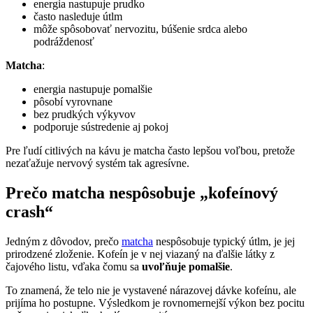
energia nastupuje prudko
často nasleduje útlm
môže spôsobovať nervozitu, búšenie srdca alebo
podráždenosť
Matcha
:
energia nastupuje pomalšie
pôsobí vyrovnane
bez prudkých výkyvov
podporuje sústredenie aj pokoj
Pre ľudí citlivých na kávu je matcha často lepšou voľbou, pretože
nezaťažuje nervový systém tak agresívne.
Prečo matcha nespôsobuje „kofeínový
crash“
Jedným z dôvodov, prečo
matcha
nespôsobuje typický útlm, je jej
prirodzené zloženie. Kofeín je v nej viazaný na ďalšie látky z
čajového listu, vďaka čomu sa
uvoľňuje pomalšie
.
To znamená, že telo nie je vystavené nárazovej dávke kofeínu, ale
prijíma ho postupne. Výsledkom je rovnomernejší výkon bez pocitu