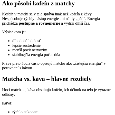
Ako pôsobí kofeín z matchy
Kofeín v matchi sa v tele správa inak než kofeín z kávy.
Nespôsobuje rýchly nástup energie ani náhly „pád“. Energia
prichádza
postupne a rovnomerne
a vydrží dlhší čas.
Výsledkom je:
dlhodobá bdelosť
lepšie sústredenie
menší pocit nervozity
stabilnejšia energia počas dňa
Práve preto ľudia často opisujú matchu ako „čistejšiu energiu“ v
porovnaní s kávou.
Matcha vs. káva – hlavné rozdiely
Hoci matcha aj káva obsahujú kofeín, ich účinok na telo je výrazne
odlišný.
Káva
:
rýchlo nakopne