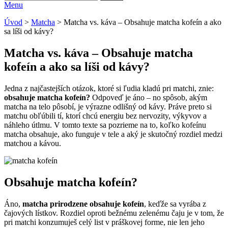
Menu
Úvod
>
Matcha
>
Matcha vs. káva – Obsahuje matcha kofeín a ako
sa líši od kávy?
Matcha vs. káva – Obsahuje matcha
kofeín a ako sa líši od kávy?
Jedna z najčastejších otázok, ktoré si ľudia kladú pri matchi, znie:
obsahuje matcha kofeín?
Odpoveď je áno – no spôsob, akým
matcha na telo pôsobí, je výrazne odlišný od kávy. Práve preto si
matchu obľúbili tí, ktorí chcú energiu bez nervozity, výkyvov a
náhleho útlmu. V tomto texte sa pozrieme na to, koľko kofeínu
matcha obsahuje, ako funguje v tele a aký je skutočný rozdiel medzi
matchou a kávou.
Obsahuje matcha kofeín?
Áno,
matcha prirodzene obsahuje kofeín
, keďže sa vyrába z
čajových lístkov. Rozdiel oproti bežnému zelenému čaju je v tom, že
pri matchi konzumuješ celý list v práškovej forme, nie len jeho