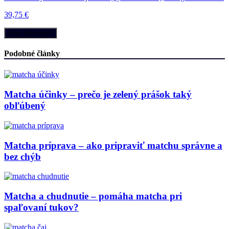
39,75 €
Viac informácií
Podobné články
Matcha účinky – prečo je zelený prášok taký
obľúbený
Matcha príprava – ako pripraviť matchu správne a
bez chýb
Matcha a chudnutie – pomáha matcha pri
spaľovaní tukov?