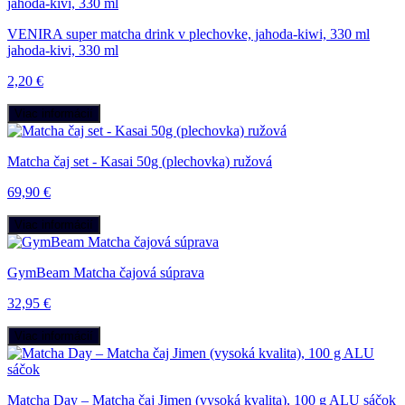
VENIRA super matcha drink v plechovke, jahoda-kiwi, 330 ml
jahoda-kivi, 330 ml
2,20 €
Viac informácií
Matcha čaj set - Kasai 50g (plechovka) ružová
69,90 €
Viac informácií
GymBeam Matcha čajová súprava
32,95 €
Viac informácií
Matcha Day – Matcha čaj Jimen (vysoká kvalita), 100 g ALU sáčok