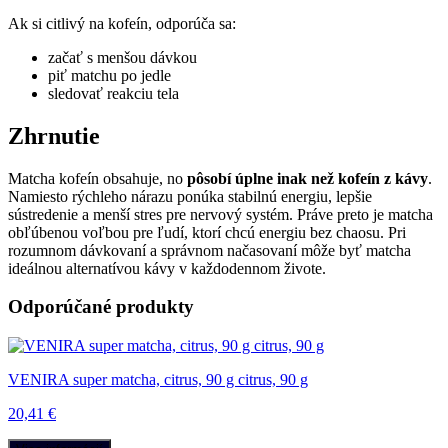
Ak si citlivý na kofeín, odporúča sa:
začať s menšou dávkou
piť matchu po jedle
sledovať reakciu tela
Zhrnutie
Matcha kofeín obsahuje, no
pôsobí úplne inak než kofeín z kávy
.
Namiesto rýchleho nárazu ponúka stabilnú energiu, lepšie
sústredenie a menší stres pre nervový systém. Práve preto je matcha
obľúbenou voľbou pre ľudí, ktorí chcú energiu bez chaosu. Pri
rozumnom dávkovaní a správnom načasovaní môže byť matcha
ideálnou alternatívou kávy v každodennom živote.
Odporúčané produkty
VENIRA super matcha, citrus, 90 g citrus, 90 g
20,41 €