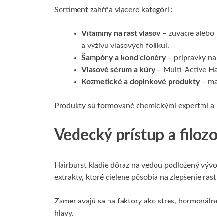
Sortiment zahŕňa viacero kategórií:
Vitamíny na rast vlasov
– žuvacie alebo 
a výživu vlasových folikul.
Šampóny a kondicionéry
– prípravky na
Vlasové sérum a kúry
– Multi-Active Ha
Kozmetické a doplnkové produkty
– mas
Produkty sú formované chemickými expertmi a 
Vedecký prístup a filozo
Hairburst kladie dôraz na vedou podložený vývoj
extrakty, ktoré cielene pôsobia na zlepšenie ras
Zameriavajú sa na faktory ako stres, hormonálne 
hlavy.