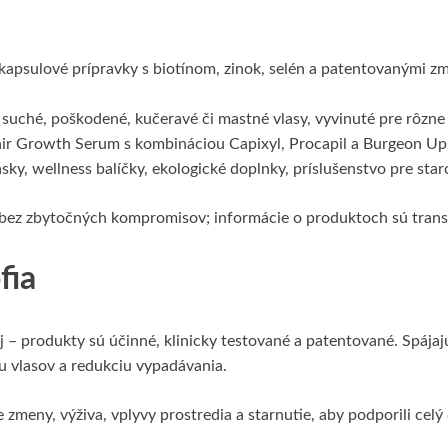
kapsulové prípravky s biotínom, zinok, selén a patentovanými 
 suché, poškodené, kučeravé či mastné vlasy, vyvinuté pre rôzne 
ir Growth Serum s kombináciou Capixyl, Procapil a Burgeon Up, 
ky, wellness balíčky, ekologické doplnky, príslušenstvo pre staro
bez zbytočných kompromisov; informácie o produktoch sú trans
fia
 – produkty sú účinné, klinicky testované a patentované. Spájajú
tu vlasov a redukciu vypadávania.
zmeny, výživa, vplyvy prostredia a starnutie, aby podporili celý c