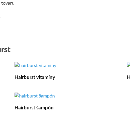
 tovaru
y
rst
Hairburst vitamíny
H
Hairburst šampón