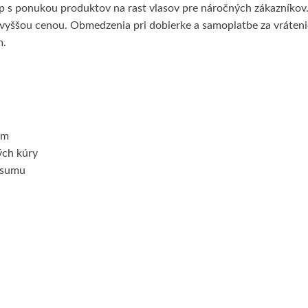
p s ponukou produktov na rast vlasov pre náročných zákazníkov.
 vyššou cenou. Obmedzenia pri dobierke a samoplatbe za vráteni
m.
om
ých kúry
 sumu