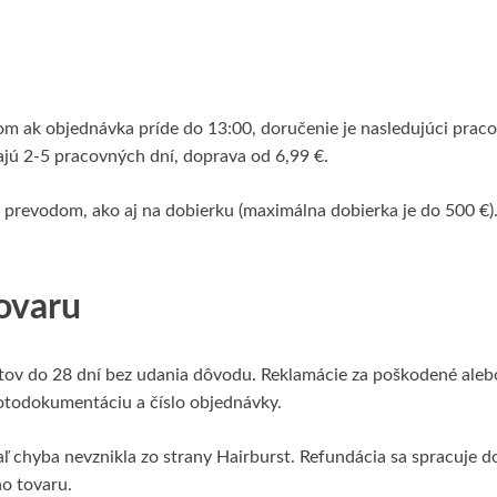
čom ak objednávka príde do 13:00, doručenie je nasledujúci prac
ajú 2‑5 pracovných dní, doprava od 6,99 €.
, prevodom, ako aj na dobierku (maximálna dobierka je do 500 €).
ovaru
v do 28 dní bez udania dôvodu. Reklamácie za poškodené alebo
fotodokumentáciu a číslo objednávky.
ľ chyba nevznikla zo strany Hairburst. Refundácia sa spracuje do
ho tovaru.