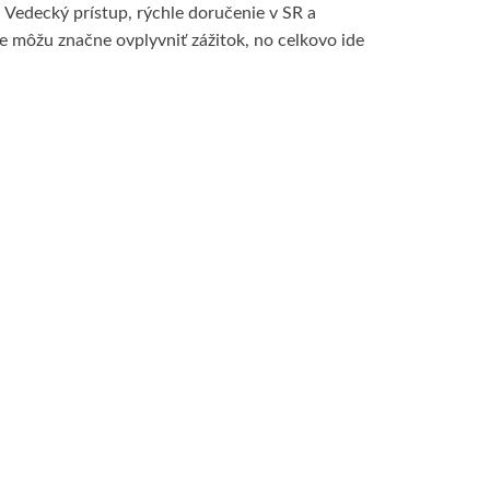
 Vedecký prístup, rýchle doručenie v SR a
e môžu značne ovplyvniť zážitok, no celkovo ide