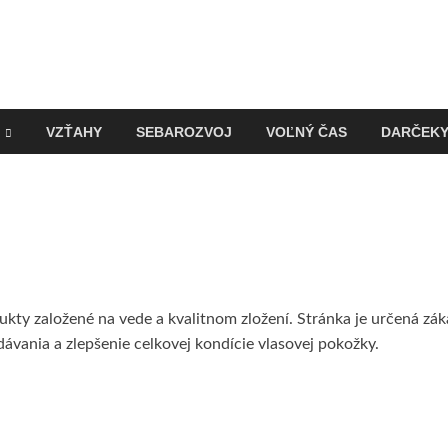
VZŤAHY
SEBAROZVOJ
VOĽNÝ ČAS
DARČEK
kty založené na vede a kvalitnom zložení. Stránka je určená zák
dávania a zlepšenie celkovej kondície vlasovej pokožky.