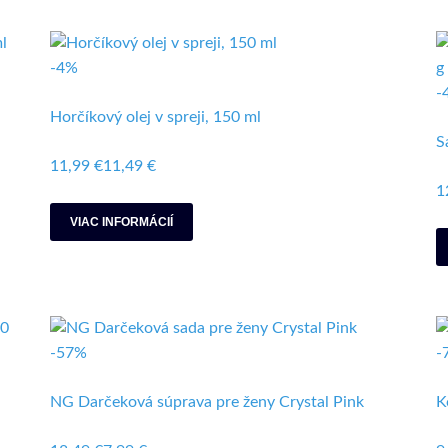
-4%
-
Horčíkový olej v spreji, 150 ml
S
11,99 €
11,49 €
1
VIAC INFORMÁCIÍ
-57%
-
NG Darčeková súprava pre ženy Crystal Pink
K