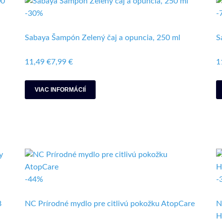
-30%
-
Sabaya Šampón Zelený čaj a opuncia, 250 ml
S
11,49 €
7,99 €
1
VIAC INFORMÁCIÍ
-44%
-
8
NC Prírodné mydlo pre citlivú pokožku AtopCare​
N
H