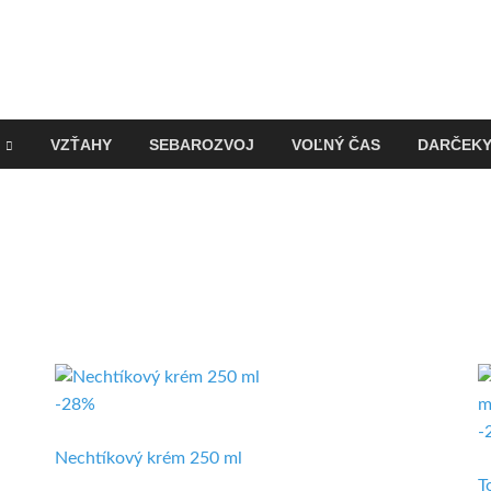
VZŤAHY
SEBAROZVOJ
VOĽNÝ ČAS
DARČEK
-28%
-
Nechtíkový krém 250 ml
T