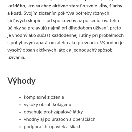
každého, kto sa chce aktívne starať o svoje kĺby, šľachy
a kosti
. Svojím zložením pokrýva potreby rôznych
cieľových skupín – od športovcov až po seniorov. Jeho
účinky sa prejavujú najmä pri dlhodobom užívaní, preto
je vhodný ako súčasť každodennej rutiny pri problémoch
s pohybovým aparátom alebo ako prevencia. Výhodou je
vysoký obsah aktívnych látok a jednoduchý spôsob
užívania.
Výhody
komplexné zloženie
vysoký obsah kolagénu
obsahuje protizápalové látky
vhodný aj po úrazoch a operáciách
podpora chrupaviek a šliach