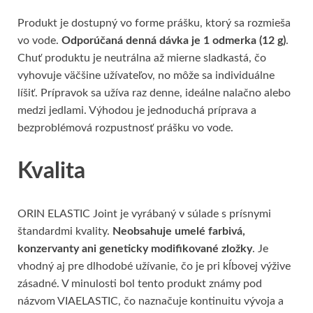
Produkt je dostupný vo forme prášku, ktorý sa rozmieša
vo vode.
Odporúčaná denná dávka je 1 odmerka (12 g)
.
Chuť produktu je neutrálna až mierne sladkastá, čo
vyhovuje väčšine užívateľov, no môže sa individuálne
líšiť. Prípravok sa užíva raz denne, ideálne nalačno alebo
medzi jedlami. Výhodou je jednoduchá príprava a
bezproblémová rozpustnosť prášku vo vode.
Kvalita
ORIN ELASTIC Joint je vyrábaný v súlade s prísnymi
štandardmi kvality.
Neobsahuje umelé farbivá,
konzervanty ani geneticky modifikované zložky
. Je
vhodný aj pre dlhodobé užívanie, čo je pri kĺbovej výžive
zásadné. V minulosti bol tento produkt známy pod
názvom VIAELASTIC, čo naznačuje kontinuitu vývoja a