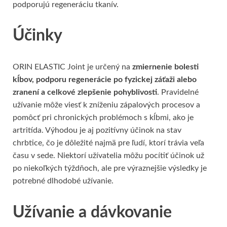
podporujú regeneráciu tkanív.
Účinky
ORIN ELASTIC Joint je určený na
zmiernenie bolesti
kĺbov, podporu regenerácie po fyzickej záťaži alebo
zranení a celkové zlepšenie pohyblivosti
. Pravidelné
užívanie môže viesť k zníženiu zápalových procesov a
pomôcť pri chronických problémoch s kĺbmi, ako je
artritída. Výhodou je aj pozitívny účinok na stav
chrbtice, čo je dôležité najmä pre ľudí, ktorí trávia veľa
času v sede. Niektorí užívatelia môžu pocítiť účinok už
po niekoľkých týždňoch, ale pre výraznejšie výsledky je
potrebné dlhodobé užívanie.
Užívanie a dávkovanie