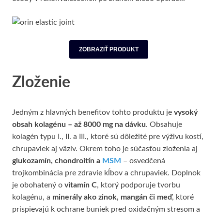
ZOBRAZIŤ PRODUKT
Zloženie
Jedným z hlavných benefitov tohto produktu je
vysoký
obsah kolagénu – až 8000 mg na dávku
. Obsahuje
kolagén typu I., II. a III., ktoré sú dôležité pre výživu kostí,
chrupaviek aj väzív. Okrem toho je súčasťou zloženia aj
glukozamín, chondroitín a
MSM
– osvedčená
trojkombinácia pre zdravie kĺbov a chrupaviek. Doplnok
je obohatený o
vitamín C
, ktorý podporuje tvorbu
kolagénu, a
minerály ako zinok, mangán či meď
, ktoré
prispievajú k ochrane buniek pred oxidačným stresom a