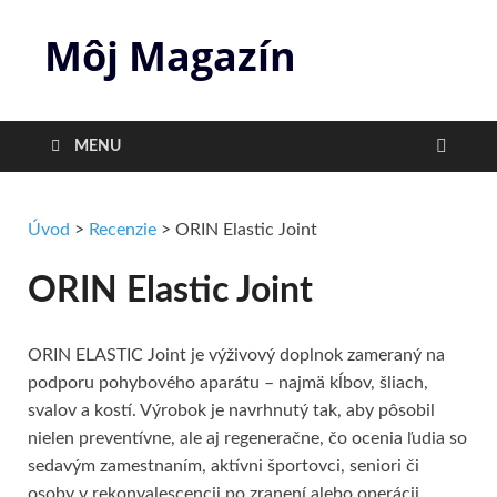
Môj Magazín
MENU
Úvod
>
Recenzie
>
ORIN Elastic Joint
ORIN Elastic Joint
ORIN ELASTIC Joint je výživový doplnok zameraný na
podporu pohybového aparátu – najmä kĺbov, šliach,
svalov a kostí. Výrobok je navrhnutý tak, aby pôsobil
nielen preventívne, ale aj regeneračne, čo ocenia ľudia so
sedavým zamestnaním, aktívni športovci, seniori či
osoby v rekonvalescencii po zranení alebo operácii.