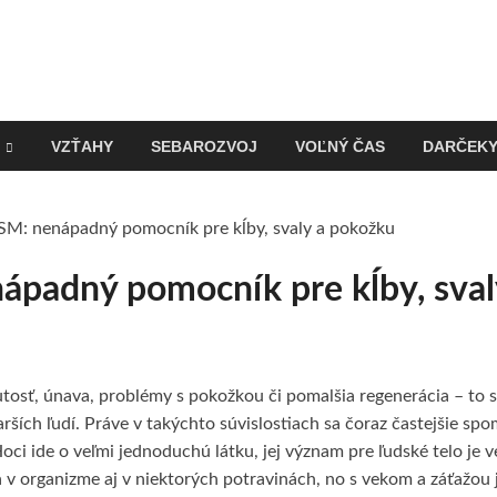
VZŤAHY
SEBAROZVOJ
VOĽNÝ ČAS
DARČEK
M: nenápadný pomocník pre kĺby, svaly a pokožku
padný pomocník pre kĺby, sval
utosť, únava, problémy s pokožkou či pomalšia regenerácia – to sú
arších ľudí. Práve v takýchto súvislostiach sa čoraz častejšie sp
Hoci ide o veľmi jednoduchú látku, jej význam pre ľudské telo je
v organizme aj v niektorých potravinách, no s vekom a záťažou j