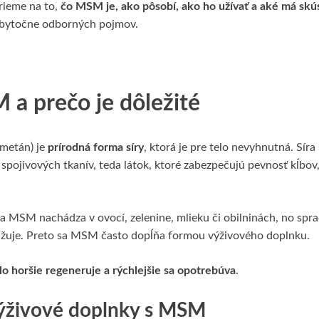
rieme na to,
čo MSM je, ako pôsobí, ako ho užívať a aké má skú
zbytočne odborných pojmov.
 a prečo je dôležité
metán) je
prírodná forma síry
, ktorá je pre telo nevyhnutná. Síra
 spojivových tkanív, teda látok, ktoré zabezpečujú pevnosť kĺbov,
 MSM nachádza v ovocí, zelenine, mlieku či obilninách, no spr
nižuje. Preto sa MSM často dopĺňa formou výživového doplnku.
lo horšie regeneruje a rýchlejšie sa opotrebúva
.
výživové doplnky s MSM