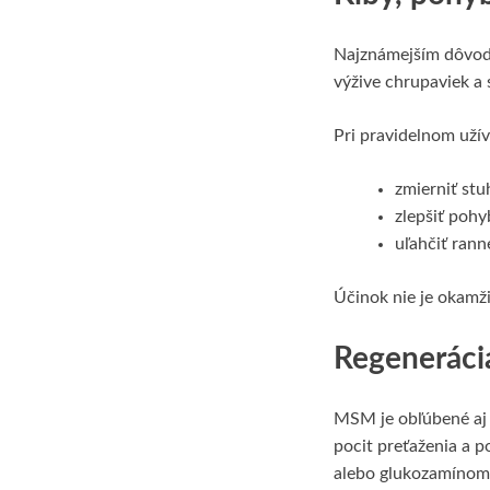
Najznámejším dôvo
výžive chrupaviek a 
Pri pravidelnom uží
zmierniť stu
zlepšiť pohy
uľahčiť rann
Účinok nie je okamži
Regenerácia
MSM je obľúbené aj
pocit preťaženia a 
alebo glukozamínom