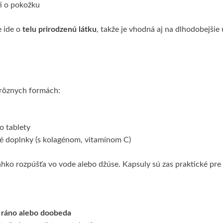
ti o pokožku
 ide o
telu prirodzenú látku
, takže je vhodná aj na dlhodobejšie 
rôznych formách:
o tablety
 doplnky (s kolagénom, vitamínom C)
ahko rozpúšťa vo vode alebo džúse. Kapsuly sú zas praktické pre
M
ráno alebo doobeda