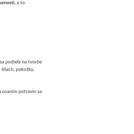
senosti
, a to
 sa podieľa na tvorbe
 šliach, pokožky,
acovaním potravín sa