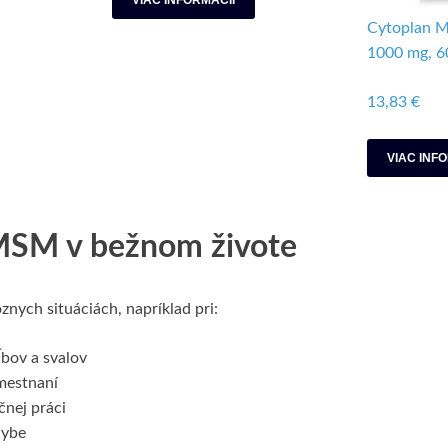
Cytoplan M
1000 mg, 60
13,83 €
VIAC INF
MSM v bežnom živote
nych situáciách, napríklad pri:
ĺbov a svalov
mestnaní
čnej práci
hybe