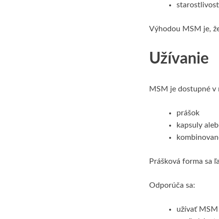
starostlivos
Výhodou MSM je, že
Užívanie
MSM je dostupné v 
prášok
kapsuly aleb
kombinované
Prášková forma sa ľ
Odporúča sa:
užívať MS