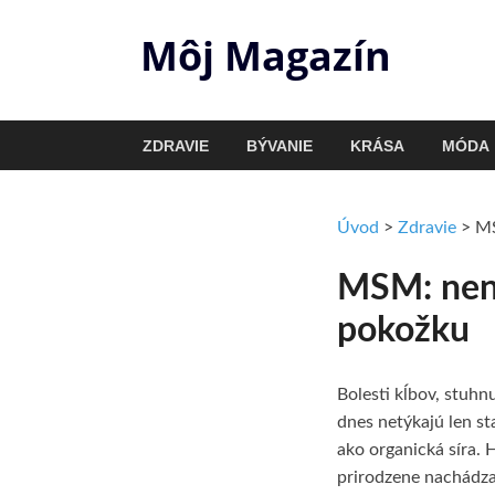
Môj Magazín
ZDRAVIE
BÝVANIE
KRÁSA
MÓDA
Úvod
>
Zdravie
>
MS
MSM: nená
pokožku
Bolesti kĺbov, stuhn
dnes netýkajú len st
ako organická síra. 
prirodzene nachádza 