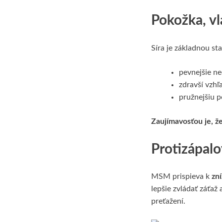
Pokožka, vl
Síra je základnou st
pevnejšie n
zdravší vzhľ
pružnejšiu 
Zaujímavosťou je, ž
Protizápal
MSM prispieva k
zn
lepšie zvládať záťa
preťažení.