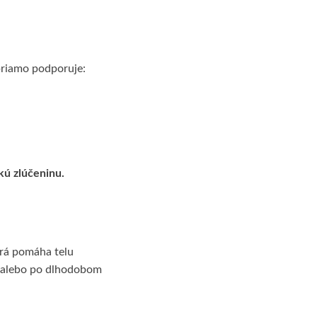
priamo podporuje:
kú zlúčeninu.
torá pomáha telu
u alebo po dlhodobom