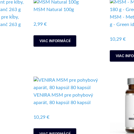
MSM Natural 100g
pre kĺby,
MSM - Mety
2,99 €
ranč 263 g
g - Green i
10,29 €
VIAC INFORMÁCIÍ
VIAC INF
VENIRA MSM pre pohybový
aparát, 80 kapsúl 80 kapsúl
10,29 €
VIAC INFORMÁCIÍ