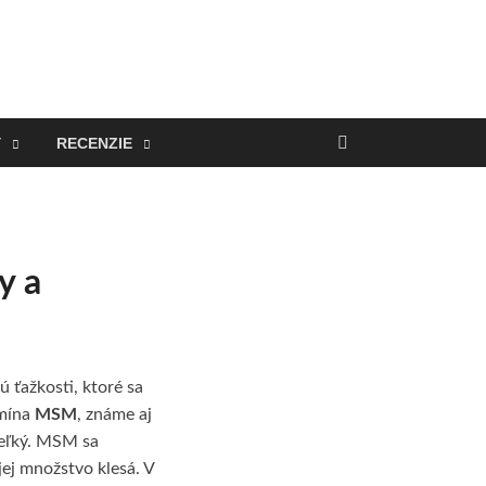
Y
RECENZIE
y a
 ťažkosti, ktoré sa
omína
MSM
, známe aj
 veľký. MSM sa
ej množstvo klesá. V