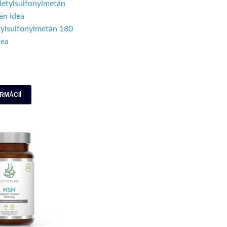
lsulfonylmetán 180
dea
ORMÁCIÍ