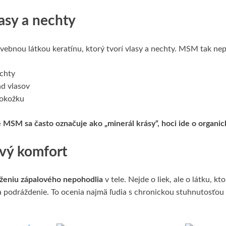
asy a nechty
avebnou látkou keratínu, ktorý tvorí vlasy a nechty. MSM tak ne
echty
ad vlasov
pokožku
e MSM sa často označuje ako „minerál krásy“, hoci ide o organic
ový komfort
íženiu zápalového nepohodlia
v tele. Nejde o liek, ale o látku, k
ž a podráždenie. To ocenia najmä ľudia s chronickou stuhnutosťo