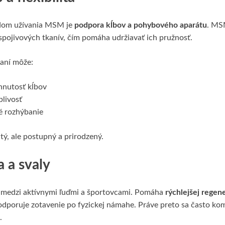
dom užívania MSM je
podpora kĺbov a pohybového aparátu
. MS
spojivových tkanív, čím pomáha udržiavať ich pružnosť.
vaní môže:
hnutosť kĺbov
blivosť
é rozhýbanie
tý, ale postupný a prirodzený.
 a svaly
 medzi aktívnymi ľuďmi a športovcami. Pomáha
rýchlejšej regene
podporuje zotavenie po fyzickej námahe. Práve preto sa často k
.