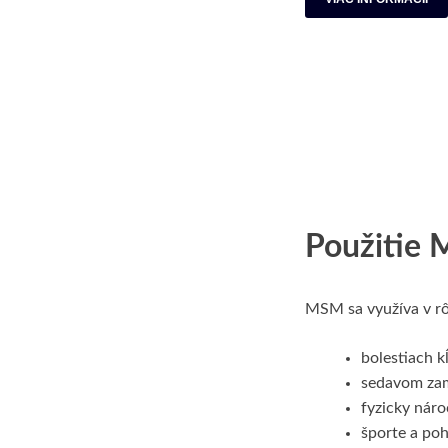
Použitie 
MSM sa využíva v rôz
bolestiach k
sedavom za
fyzicky náro
športe a po