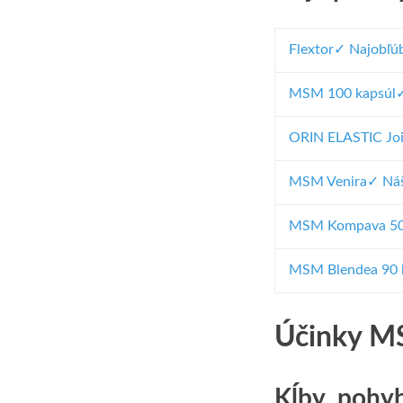
Flextor
✓ Najobľúb
MSM 100 kapsúl
ORIN ELASTIC Joi
MSM Venira
✓ Náš
MSM Kompava 5
MSM Blendea 90 
Účinky M
Kĺby, pohyb 