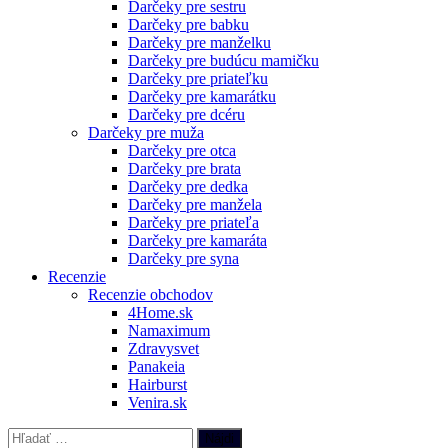
Darčeky pre sestru
Darčeky pre babku
Darčeky pre manželku
Darčeky pre budúcu mamičku
Darčeky pre priateľku
Darčeky pre kamarátku
Darčeky pre dcéru
Darčeky pre muža
Darčeky pre otca
Darčeky pre brata
Darčeky pre dedka
Darčeky pre manžela
Darčeky pre priateľa
Darčeky pre kamaráta
Darčeky pre syna
Recenzie
Recenzie obchodov
4Home.sk
Namaximum
Zdravysvet
Panakeia
Hairburst
Venira.sk
Hľadať: