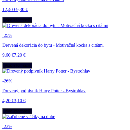
12,40 €
9,30 €
Viac informácií
-25%
Drevená dekorácia do bytu - Motivačná kocka s citátmi
9,60 €
7,20 €
Viac informácií
-26%
Drevený podpivník Harry Potter - Bystrohlav
4,20 €
3,10 €
Viac informácií
-23%