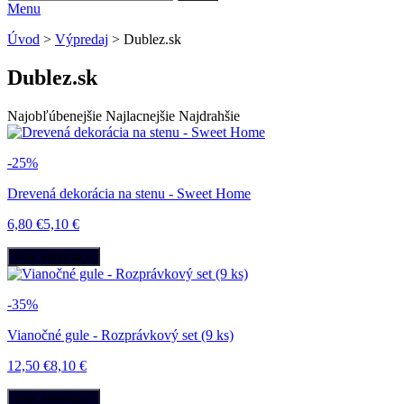
Menu
Úvod
>
Výpredaj
>
Dublez.sk
Dublez.sk
Najobľúbenejšie
Najlacnejšie
Najdrahšie
-25%
Drevená dekorácia na stenu - Sweet Home
6,80 €
5,10 €
Viac informácií
-35%
Vianočné gule - Rozprávkový set (9 ks)
12,50 €
8,10 €
Viac informácií