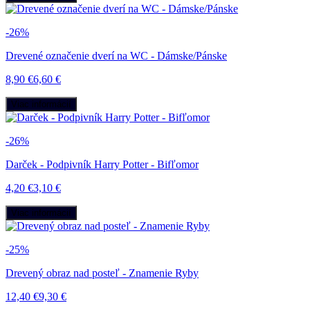
-26%
Drevené označenie dverí na WC - Dámske/Pánske
8,90 €
6,60 €
Viac informácií
-26%
Darček - Podpivník Harry Potter - Bifľomor
4,20 €
3,10 €
Viac informácií
-25%
Drevený obraz nad posteľ - Znamenie Ryby
12,40 €
9,30 €