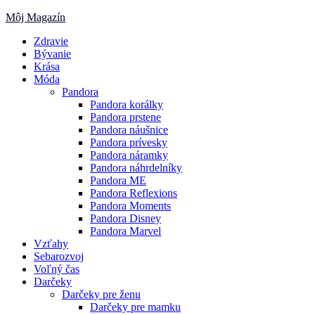
Skip
Môj Magazín
to
Zdravie
content
Bývanie
Krása
Móda
Pandora
Pandora korálky
Pandora prstene
Pandora náušnice
Pandora prívesky
Pandora náramky
Pandora náhrdelníky
Pandora ME
Pandora Reflexions
Pandora Moments
Pandora Disney
Pandora Marvel
Vzťahy
Sebarozvoj
Voľný čas
Darčeky
Darčeky pre ženu
Darčeky pre mamku