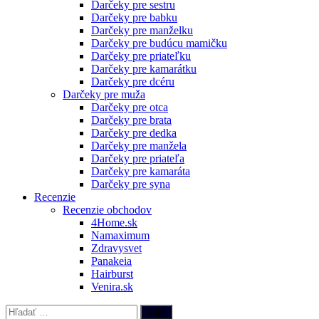
Darčeky pre sestru
Darčeky pre babku
Darčeky pre manželku
Darčeky pre budúcu mamičku
Darčeky pre priateľku
Darčeky pre kamarátku
Darčeky pre dcéru
Darčeky pre muža
Darčeky pre otca
Darčeky pre brata
Darčeky pre dedka
Darčeky pre manžela
Darčeky pre priateľa
Darčeky pre kamaráta
Darčeky pre syna
Recenzie
Recenzie obchodov
4Home.sk
Namaximum
Zdravysvet
Panakeia
Hairburst
Venira.sk
Hľadať: