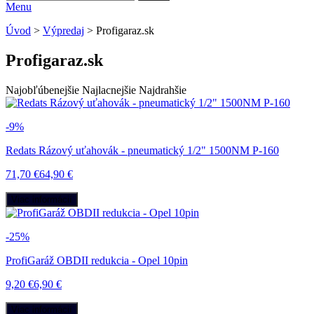
Menu
Úvod
>
Výpredaj
>
Profigaraz.sk
Profigaraz.sk
Najobľúbenejšie
Najlacnejšie
Najdrahšie
-9%
Redats Rázový uťahovák - pneumatický 1/2" 1500NM P-160
71,70 €
64,90 €
Viac informácií
-25%
ProfiGaráž OBDII redukcia - Opel 10pin
9,20 €
6,90 €
Viac informácií