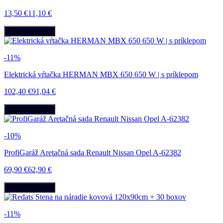
13,50 €
11,10 €
Viac informácií
-11%
Elektrická vŕtačka HERMAN MBX 650 650 W | s príklepom
102,40 €
91,04 €
Viac informácií
-10%
ProfiGaráž Aretačná sada Renault Nissan Opel A-62382
69,90 €
62,90 €
Viac informácií
-11%