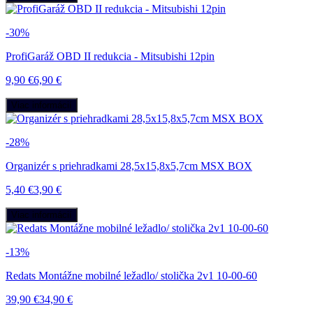
-30%
ProfiGaráž OBD II redukcia - Mitsubishi 12pin
9,90 €
6,90 €
Viac informácií
-28%
Organizér s priehradkami 28,5x15,8x5,7cm MSX BOX
5,40 €
3,90 €
Viac informácií
-13%
Redats Montážne mobilné ležadlo/ stolička 2v1 10-00-60
39,90 €
34,90 €