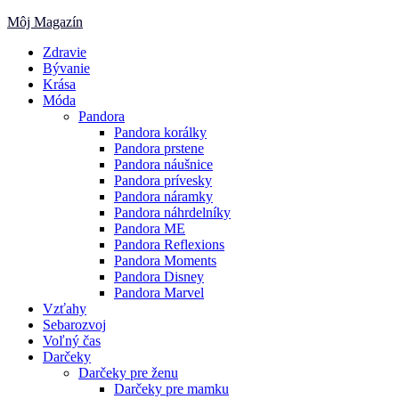
Skip
Môj Magazín
to
Zdravie
content
Bývanie
Krása
Móda
Pandora
Pandora korálky
Pandora prstene
Pandora náušnice
Pandora prívesky
Pandora náramky
Pandora náhrdelníky
Pandora ME
Pandora Reflexions
Pandora Moments
Pandora Disney
Pandora Marvel
Vzťahy
Sebarozvoj
Voľný čas
Darčeky
Darčeky pre ženu
Darčeky pre mamku