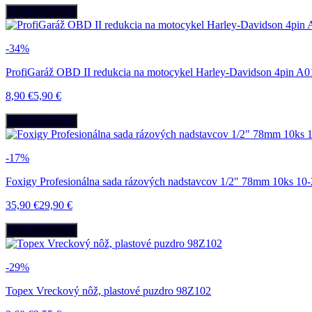
Viac informácií
-34%
ProfiGaráž OBD II redukcia na motocykel Harley-Davidson 4pin A
8,90 €
5,90 €
Viac informácií
-17%
Foxigy Profesionálna sada rázových nadstavcov 1/2" 78mm 10ks 1
35,90 €
29,90 €
Viac informácií
-29%
Topex Vreckový nôž, plastové puzdro 98Z102