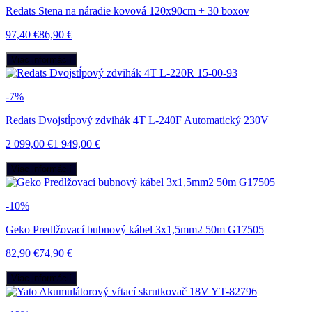
Redats Stena na náradie kovová 120x90cm + 30 boxov
97,40 €
86,90 €
Viac informácií
-7%
Redats Dvojstĺpový zdvihák 4T L-240F Automatický 230V
2 099,00 €
1 949,00 €
Viac informácií
-10%
Geko Predlžovací bubnový kábel 3x1,5mm2 50m G17505
82,90 €
74,90 €
Viac informácií