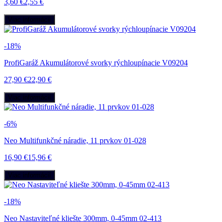
3,60 €
2,55 €
Viac informácií
-18%
ProfiGaráž Akumulátorové svorky rýchloupínacie V09204
27,90 €
22,90 €
Viac informácií
-6%
Neo Multifunkčné náradie, 11 prvkov 01-028
16,90 €
15,96 €
Viac informácií
-18%
Neo Nastaviteľné kliešte 300mm, 0-45mm 02-413