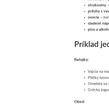
strukoviny
–
prílohy s v
ovocie –
ban
sladené náp
pivo a alkoh
Príklad je
Raňajky:
Vajcia na m
Plátky loso
Omeleta so 
Grécky jogu
Obed: