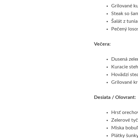
Grilované ku
Steak so ša
Šalát z tunia
Pečený losos
Večera:
Dusená zelen
Kuracie ste
Hovädzí ste
Grilované k
Desiata / Olovrant:
Hrsť orechov
Zelerové ty
Miska bobuľ
Plátky šunk