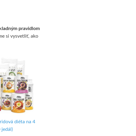
kladným pravidlom
e si vysvetliť, ako
idová diéta na 4
 jedál)