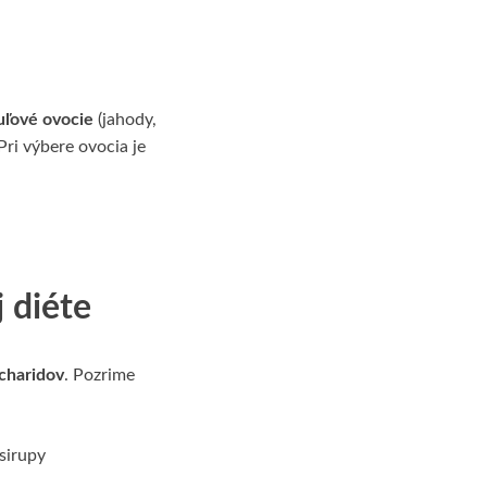
uľové ovocie
(jahody,
Pri výbere ovocia je
 diéte
charidov
. Pozrime
 sirupy