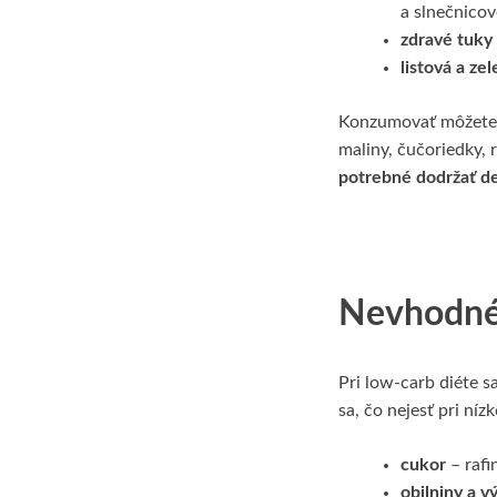
a slnečnicov
zdravé tuky
listová a ze
Konzumovať môžete a
maliny, čučoriedky, r
potrebné dodržať de
Nevhodné 
Pri low-carb diéte s
sa, čo nejesť pri níz
cukor
– rafi
obilniny a v