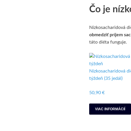
Čo je nízk
Nízkosacharidová dié
obmedziť príjem sa
táto diéta funguje.
Nízkosacharidová di
týždeň (35 jedál)
50,90 €
VIAC INFORMÁCIÍ