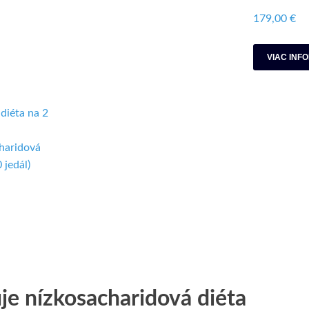
179,00 €
VIAC INF
haridová
 jedál)
je nízkosacharidová diéta