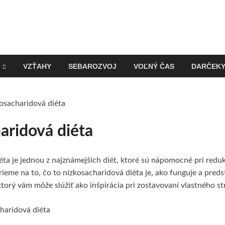
VZŤAHY
SEBAROZVOJ
VOĽNÝ ČAS
DARČEK
osacharidová diéta
aridová diéta
ta je jednou z najznámejších diét, ktoré sú nápomocné pri reduk
ieme na to, čo to nízkosacharidová diéta je, ako funguje a pred
ktorý vám môže slúžiť ako inšpirácia pri zostavovaní vlastného s