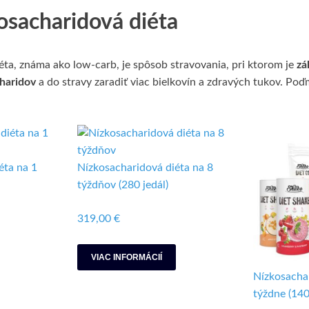
osacharidová diéta
ta, známa ako low-carb, je spôsob stravovania, pri ktorom je
zá
charidov
a do stravy zaradiť viac bielkovín a zdravých tukov. Poďm
éta na 1
Nízkosacharidová diéta na 8
týždňov (280 jedál)
319,00 €
VIAC INFORMÁCIÍ
Nízkosachar
týždne (140