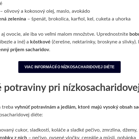
é
– olivový a kokosový olej, maslo, avokádo
lená zelenina
– špenát, brokolica, karfiol, kel, cuketa a uhorka
j ovocie, ale iba vo veľmi malom množstve. Uprednostnite
bob
íbezle a iné) a
kôstkové
(čerešne, nektarinky, broskyne a slivky). 
nný príjem sacharidov
.
VIAC INFORMÁCIÍ O NÍZKOSACHARIDOVEJ DIÉTE
potraviny pri nízkosacharidovej
a treba
vyhnúť potravinám a jedlám, ktoré majú vysoký obsah sa
kosacharidovej diéte:
novaný cukor, sladkosti, koláče a sladké pečivo, zmrzlina, džemy,
ýrobky z nich
– pečivo, ovsené vločky, cereálie a müsli, pohánka