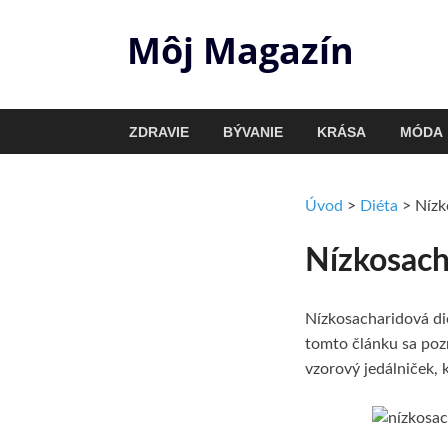
Môj Magazín
ZDRAVIE
BÝVANIE
KRÁSA
MÓDA
Úvod
>
Diéta
>
Nízk
Nízkosach
Nízkosacharidová dié
tomto článku sa pozr
vzorový jedálniček, 