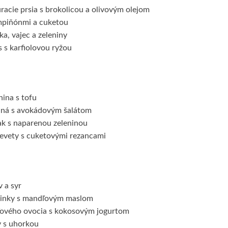
racie prsia s brokolicou a olivovým olejom
mpiňónmi a cuketou
ka, vajec a zeleniny
 s karfiolovou ryžou
ina s tofu
hná s avokádovým šalátom
ak s naparenou zeleninou
revety s cuketovými rezancami
 a syr
činky s mandľovým maslom
ového ovocia s kokosovým jogurtom
y s uhorkou