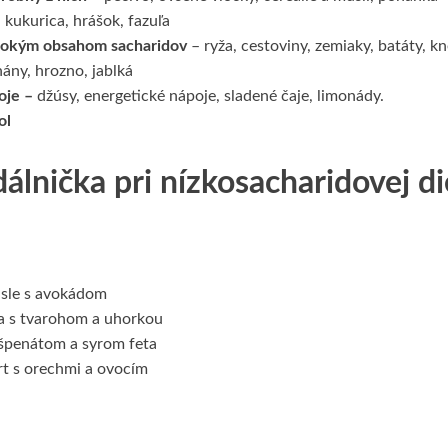
 kukurica, hrášok, fazuľa
ysokým obsahom sacharidov
– ryža, cestoviny, zemiaky, batáty, kn
ány, hrozno, jablká
oje –
džúsy, energetické nápoje, sladené čaje, limonády.
ol
dálnička pri nízkosacharidovej d
asle s avokádom
sa s tvarohom a uhorkou
špenátom a syrom feta
rt s orechmi a ovocím