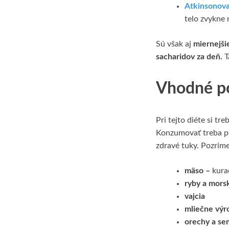
Atkinsonova
telo zvykne 
Sú však aj
miernejši
sacharidov za deň.
T
Vhodné po
Pri tejto diéte si tr
Konzumovať treba po
zdravé tuky. Pozrime
mäso –
kura
ryby a mors
vajcia
mliečne výr
orechy a se