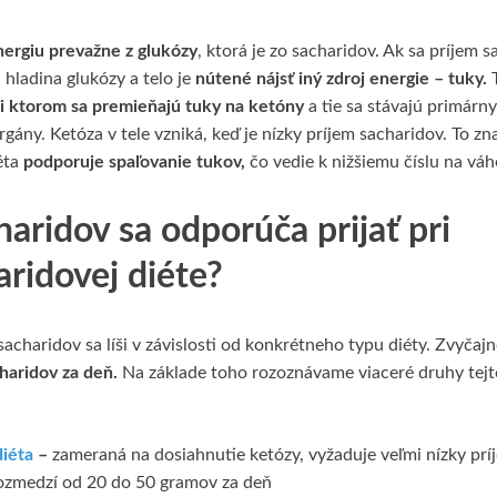
nergiu prevažne z glukózy
, ktorá je zo sacharidov. Ak sa príjem s
 hladina glukózy a telo je
nútené nájsť iný zdroj energie – tuky.
T
ri ktorom sa premieňajú tuky na ketóny
a tie sa stávajú primárn
rgány. Ketóza v tele vzniká, keď je nízky príjem sacharidov. To z
éta
podporuje spaľovanie tukov,
čo vedie k nižšiemu číslu na váh
aridov sa odporúča prijať pri
ridovej diéte?
acharidov sa líši v závislosti od konkrétneho typu diéty. Zvyčajn
haridov za deň.
Na základe toho rozoznávame viaceré druhy tejt
iéta
–
zameraná na dosiahnutie ketózy, vyžaduje veľmi nízky prí
rozmedzí od 20 do 50 gramov za deň