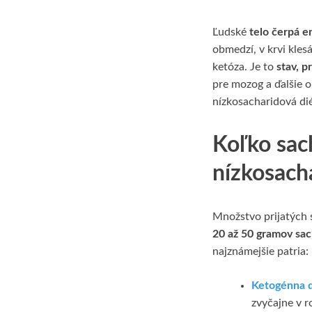
Ľudské
telo čerpá e
obmedzí, v krvi klesá
ketóza. Je to
stav, p
pre mozog a ďalšie o
nízkosacharidová di
Koľko sach
nízkosacha
Množstvo prijatých s
20 až 50 gramov sac
najznámejšie patria:
Ketogénna d
zvyčajne v 