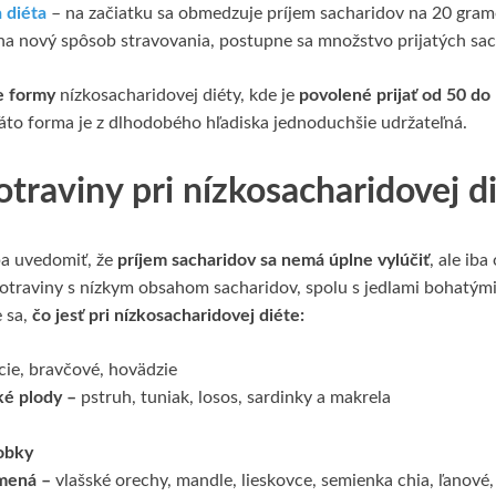
 diéta
– na začiatku sa obmedzuje príjem sacharidov na 20 gramo
na nový spôsob stravovania, postupne sa množstvo prijatých sac
e formy
nízkosacharidovej diéty, kde je
povolené prijať od 50 do
áto forma je z dlhodobého hľadiska jednoduchšie udržateľná.
traviny pri nízkosacharidovej d
eba uvedomiť, že
príjem sacharidov sa nemá úplne vylúčiť
, ale iba
traviny s nízkym obsahom sacharidov, spolu s jedlami bohatými 
 sa,
čo jesť pri nízkosacharidovej diéte:
cie, bravčové, hovädzie
ké plody –
pstruh, tuniak, losos, sardinky a makrela
obky
mená –
vlašské orechy, mandle, lieskovce, semienka chia, ľanové