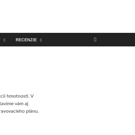
Y
RECENZIE
cii hmotnosti. V
stavíme vám aj
travovacieho plánu.