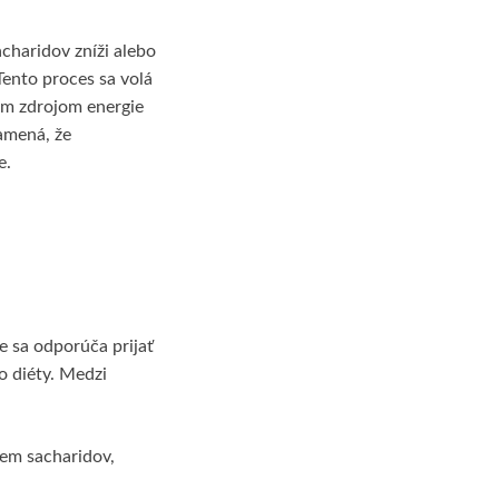
acharidov zníži alebo
ento proces sa volá
ym zdrojom energie
namená, že
e.
e sa odporúča prijať
o diéty. Medzi
jem sacharidov,