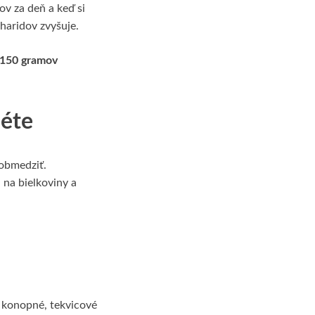
v za deň a keď si
haridov zvyšuje.
 150 gramov
iéte
 obmedziť.
na bielkoviny a
, konopné, tekvicové